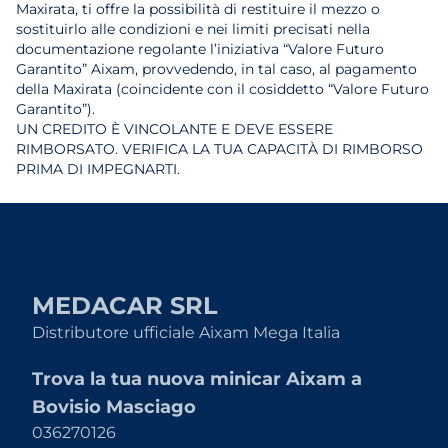
Maxirata, ti offre la possibilità di restituire il mezzo o
sostituirlo alle condizioni e nei limiti precisati nella
documentazione regolante l’iniziativa “Valore Futuro
Garantito” Aixam, provvedendo, in tal caso, al pagamento
della Maxirata (coincidente con il cosiddetto “Valore Futuro
Garantito”).
UN CREDITO È VINCOLANTE E DEVE ESSERE
RIMBORSATO. VERIFICA LA TUA CAPACITÀ DI RIMBORSO
PRIMA DI IMPEGNARTI.
MEDACAR SRL
Distributore ufficiale Aixam Mega Italia
Trova la tua nuova minicar Aixam a
Bovisio Masciago
036270126