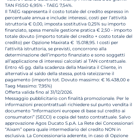
TAN FISSO 6,95% - TAEG 7,54%.
Il TAEG rappresenta il costo totale del credito espresso in
percentuale annua e include: interessi, costi per l’attività
istruttoria € 0,00, imposta sostitutiva 0,25% su importo
finanziato, spesa mensile gestione pratica € 2,50 - importo
totale dovuto (importo totale del credito + costo totale del
credito) per Opzione Maxirata € 15.018,95. I costi per
l’attività istruttoria, se previsti, concorrono alla
determinazione dell’importo finanziato e sono soggetti
all’applicazione di interessi calcolati al TAN contrattuale.
Entro 45 gg. dalla scadenza della Maxirata il Cliente, in
alternativa al saldo della stessa, potrà rateizzarne il
pagamento (importo tot. Dovuto massimo: € 16.438,00 e
Taeg Massimo: 7,95%)
Offerta valida fino al 31/12/2026.
Messaggio pubblicitario con finalità promozionale. Per le
informazioni precontrattuali richiedere sul punto vendita il
documento “Informazioni europee di base sul credito ai
consumatori” (SECCI) e copia del testo contrattuale. Salvo
approvazione Agos Ducato S.p.A. La Rete dei Concessionari
“Aixam” opera quale intermediario del credito NON in
esclusiva. La Concessionaria aderente, in caso di Opzione