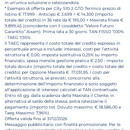
in un’unica soluzione o rateizzandola.
* Esempio di offerta per City S10-2 GTO Termico prezzo di
listino € 17.999 - Anticipo € 3.699 = € 14.300 (importo
totale del credito) in 36 rate da € 195,00 + Maxirata finale €
9.899,45 (coincidente con il cosiddetto “Valore Futuro
Garantito” Aixam). Prima rata a 30 giorni. TAN FISSO 7,00%
- TAEG 7,55%.
Il TAEG rappresenta il costo totale del credito espresso in
percentuale annua e include: interessi, costi per l’attività
istruttoria € 0,00, imposta sostitutiva 0,25% su importo
finanziato, spesa mensile gestione pratica € 2,50 - importo
totale dovuto (importo totale del credito + costo totale del
credito) per Opzione Maxirata € 17.031,95. I costi per
l’attività istruttoria, se previsti, concorrono alla
determinazione dell’importo finanziato e sono soggetti
all’applicazione di interessi calcolati al TAN contrattuale.
Entro 45 gg. dalla scadenza della Maxirata il Cliente, in
alternativa al saldo della stessa, potrà rateizzarne il
pagamento (importo tot. Dovuto massimo: € 18.586,00 e
Taeg Massimo: 7,96%)
Offerta valida fino al 31/12/2026.
Messaggio pubblicitario con finalità promozionale. Per le