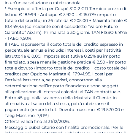
in un’unica soluzione o rateizzandola.
* Esempio di offerta per Coupé S10-2 GTI Termico prezzo di
listino € 18.999 - Anticipo € 3.920 = € 15.079 (importo
totale del credito) in 36 rate da € 205,00 + Maxirata finale €
10.449,45 (coincidente con il cosiddetto “Valore Futuro
Garantito” Aixam). Prima rata a 30 giorni. TAN FISSO 6,97%
- TAEG 7,50%.
Il TAEG rappresenta il costo totale del credito espresso in
percentuale annua e include: interessi, costi per l’attività
istruttoria € 0,00, imposta sostitutiva 0,25% su importo
finanziato, spesa mensile gestione pratica € 2,50 - importo
totale dovuto (importo totale del credito + costo totale del
credito) per Opzione Maxirata € 17.941,95. I costi per
l’attività istruttoria, se previsti, concorrono alla
determinazione dell’importo finanziato e sono soggetti
all’applicazione di interessi calcolati al TAN contrattuale.
Entro 45 gg. dalla scadenza della Maxirata il Cliente, in
alternativa al saldo della stessa, potrà rateizzarne il
pagamento (importo tot. Dovuto massimo: € 19.570,00 e
Taeg Massimo: 7,91%)
Offerta valida fino al 31/12/2026.
Messaggio pubblicitario con finalità promozionale. Per le