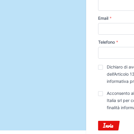
Email
*
Telefono
*
Privacy
*
Dichiaro di av
dell’Articolo
informativa p
Trattamento
Acconsento al
Dati
Italia srl per
finalità infor
Invia