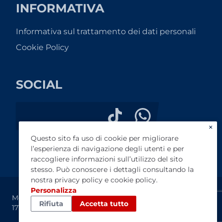
INFORMATIVA
Informativa sul trattamento dei dati personali
Cookie Policy
SOCIAL
×
Questo sito fa uso di cookie per migliorare
l’esperienza di navigazione degli utenti e per
raccogliere informazioni sull’utilizzo del sito
stesso. Può conoscere i dettagli consultando la
nostra
privacy policy
e
cookie policy
.
Personalizza
Medacar srl - P.IVA IT03998290963 - Reg. Imprese MB
Rifiuta
Accetta tutto
1717839 - Cap. Sociale € 100.000,00