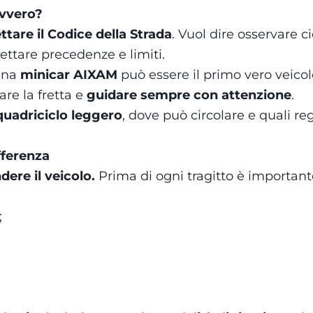
avvero?
ttare il Codice della Strada
. Vuol dire osservare 
pettare precedenze e limiti.
 una
minicar AIXAM
può essere il primo vero veico
are la fretta e
guidare sempre con attenzione
.
quadriciclo leggero
, dove può circolare e quali r
ifferenza
ere il veicolo.
Prima di ogni tragitto è important
;