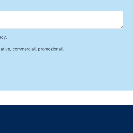
acy
.
mative, commerciali, promozionali.