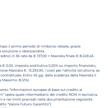
opo il primo periodo di rimborso rateale, grazie
a soluzione o rateizzandola.
edito) in 36 rate da € 137,00 + Maxirata finale € 8.249,45
ria € 0,00, imposta sostitutiva 0,25% su importo finanziato,
e Maxirata € 13.293,95. I costi per l’attività istruttoria, se
 contrattuale. Entro 45 gg. dalla scadenza della Maxirata il
eg Massimo: 8,12%)
ento “Informazioni europee di base sul credito ai
m” opera quale intermediario del credito NON in esclusiva.
ioni e nei limiti precisati nella documentazione regolante
etto “Valore Futuro Garantito”).