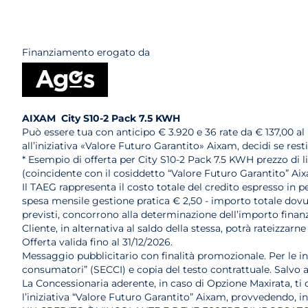
Finanziamento erogato da
AIXAM City S10-2 Pack 7.5 KWH
Può essere tua con anticipo € 3.920 e 36 rate da € 137,00 a
all’iniziativa «Valore Futuro Garantito» Aixam, decidi se res
* Esempio di offerta per City S10-2 Pack 7.5 KWH prezzo di li
(coincidente con il cosiddetto “Valore Futuro Garantito” Ai
Il TAEG rappresenta il costo totale del credito espresso in pe
spesa mensile gestione pratica € 2,50 - importo totale dovuto
previsti, concorrono alla determinazione dell’importo finanzi
Cliente, in alternativa al saldo della stessa, potrà rateizz
Offerta valida fino al 31/12/2026.
Messaggio pubblicitario con finalità promozionale. Per le i
consumatori” (SECCI) e copia del testo contrattuale. Salvo
La Concessionaria aderente, in caso di Opzione Maxirata, ti of
l’iniziativa “Valore Futuro Garantito” Aixam, provvedendo, i