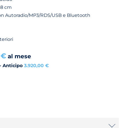
58 cm
con Autoradio/MP3/RDS/USB e Bluetooth
eriori
 €
al mese
- Anticipo
3.920,00 €