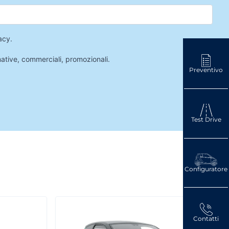
acy
.
mative, commerciali, promozionali.
Preventivo
Test Drive
Configuratore
Contatti