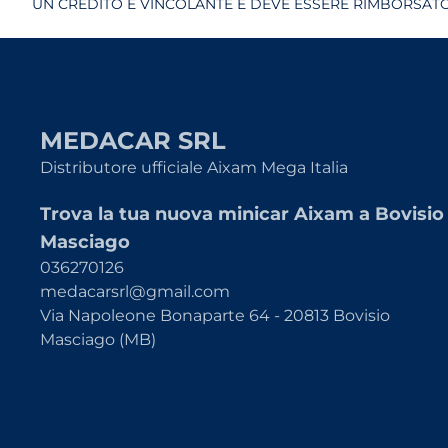
UN CREDITO È VINCOLANTE E DEVE ESSERE RIMBORSATO.
MEDACAR SRL
Distributore ufficiale Aixam Mega Italia
Trova la tua nuova minicar Aixam a Bovisio
Masciago
036270126
medacarsrl@gmail.com
Via Napoleone Bonaparte 64 - 20813 Bovisio
Masciago (MB)