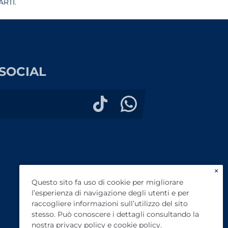
RTI.
SOCIAL
×
Questo sito fa uso di cookie per migliorare
l’esperienza di navigazione degli utenti e per
raccogliere informazioni sull’utilizzo del sito
stesso. Può conoscere i dettagli consultando la
nostra
privacy policy
e
cookie policy
.