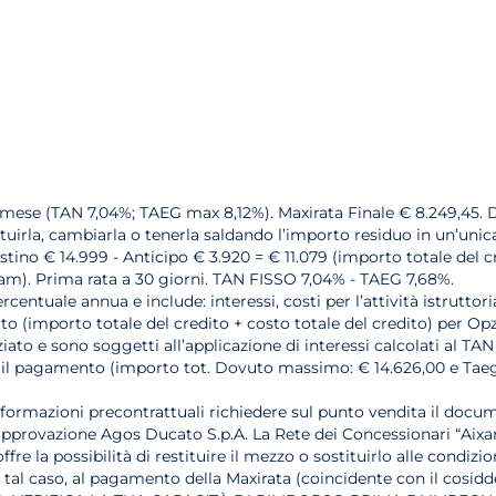
l mese (TAN 7,04%; TAEG max 8,12%). Maxirata Finale € 8.249,45. D
tituirla, cambiarla o tenerla saldando l’importo residuo in un’unic
stino € 14.999 - Anticipo € 3.920 = € 11.079 (importo totale del cr
xam). Prima rata a 30 giorni. TAN FISSO 7,04% - TAEG 7,68%.
rcentuale annua e include: interessi, costi per l’attività istrutto
 (importo totale del credito + costo totale del credito) per Opzion
ato e sono soggetti all’applicazione di interessi calcolati al TAN
arne il pagamento (importo tot. Dovuto massimo: € 14.626,00 e Ta
nformazioni precontrattuali richiedere sul punto vendita il docum
 approvazione Agos Ducato S.p.A. La Rete dei Concessionari “Aixa
fre la possibilità di restituire il mezzo o sostituirlo alle condiz
n tal caso, al pagamento della Maxirata (coincidente con il cosidd