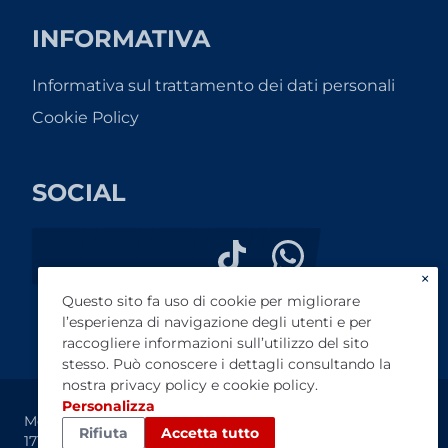
INFORMATIVA
Informativa sul trattamento dei dati personali
Cookie Policy
SOCIAL
×
Questo sito fa uso di cookie per migliorare
l’esperienza di navigazione degli utenti e per
raccogliere informazioni sull’utilizzo del sito
stesso. Può conoscere i dettagli consultando la
nostra
privacy policy
e
cookie policy
.
Personalizza
Medacar srl - P.IVA IT03998290963 - Reg. Imprese MB
Rifiuta
Accetta tutto
1717839 - Cap. Sociale € 100.000,00